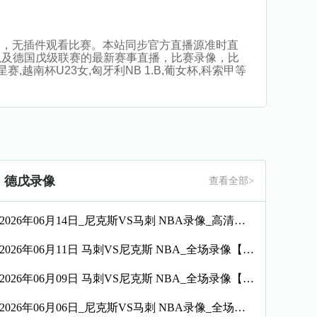
在线直播，无插件观看比赛。本站同步官方直播源准时直
以及德国戊级联赛的最新赛事直播，比赛录像，比
越南杯U23女,匈牙利NB 1.B,葡女杯,科索甲等
德戊录像
查看全部>
2026年06月14日_尼克斯VS马刺 NBA录像_高清录像【全场回放】
2026年06月11日 马刺VS尼克斯 NBA_全场录像【视频集锦】
2026年06月09日 马刺VS尼克斯 NBA_全场录像【视频集锦】
2026年06月06日_尼克斯VS马刺 NBA录像_全场录像【视频集锦】