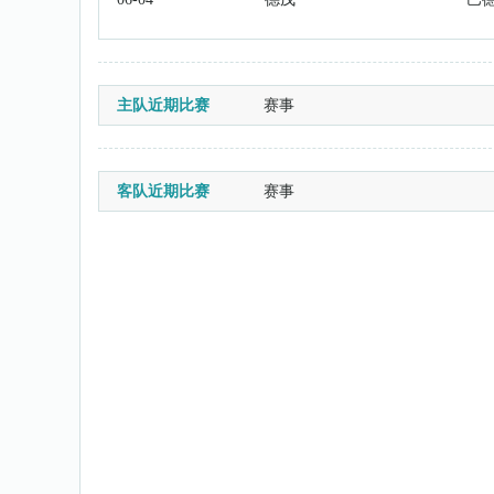
主队近期比赛
赛事
客队近期比赛
赛事