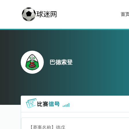
首
巴德索登
【赛事名称】
德戊