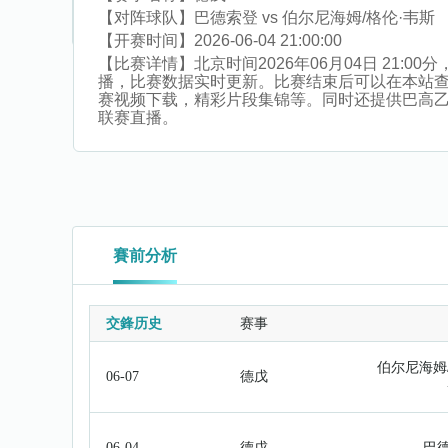
【对阵球队】
巴德索登 vs 伯尔尼海姆/格伦·韦斯
【开赛时间】
2026-06-04 21:00:00
【比赛详情】
北京时间2026年06月04日 21
播，比赛数据实时更新。比赛结束后可以在本站
赛视频下载，精彩片段集锦等。同时还提供巴高乙,西亚
联赛直播。
賽前分析
交鋒历史
赛事
伯尔尼海姆
06-07
德戊
06-04
德戊
巴