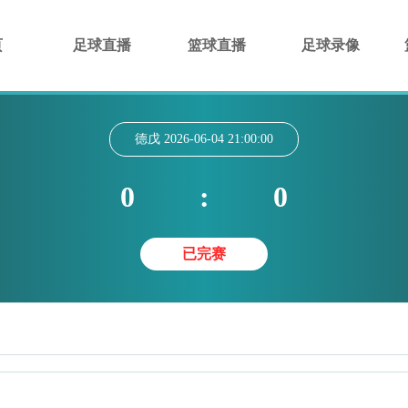
页
足球直播
篮球直播
足球录像
德戊
2026-06-04 21:00:00
0
:
0
已完赛