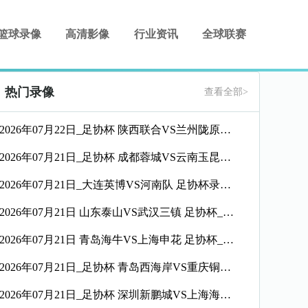
篮球录像
高清影像
行业资讯
全球联赛
热门录像
查看全部>
2026年07月22日_足协杯 陕西联合VS兰州陇原竞技录像_全场录像【全场回放】
2026年07月21日_足协杯 成都蓉城VS云南玉昆录像_全场录像【高清回放】
2026年07月21日_大连英博VS河南队 足协杯录像_全场录像【高清回放】
2026年07月21日 山东泰山VS武汉三镇 足协杯_全场录像【全场回放】
2026年07月21日 青岛海牛VS上海申花 足协杯_全场录像【视频集锦】
2026年07月21日_足协杯 青岛西海岸VS重庆铜梁龙录像_全场录像【视频集锦】
2026年07月21日_足协杯 深圳新鹏城VS上海海港录像_全场录像【视频集锦】