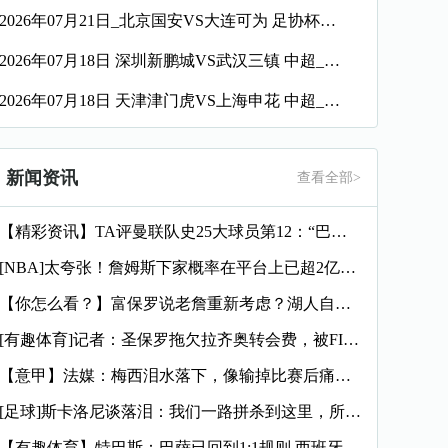
2026年07月21日_北京国安VS大连可为 足协杯录像_高清录像【全场回放】
2026年07月18日 深圳新鹏城VS武汉三镇 中超_全场录像【视频集锦】
2026年07月18日 天津津门虎VS上海申花 中超_全场录像【视频集锦】
新闻资讯
查看全部>
【精彩资讯】TA评曼联队史25大球员第12：“巴斯比宝贝”的
[NBA]太夸张！詹姆斯下家概率在平台上已超2亿美元投注 比
【你怎么看？】富保罗说老詹重新考虑？湖人自媒体：他再回湖人那
[有趣体育]记者：圣保罗拖欠拉齐奥转会费，被FIFA处以转会
【意甲】法媒：梅西泪水落下，像输掉比赛后痛哭的孩子，时光仿佛
[足球]斯卡洛尼谈落泪：我们一路拼杀到这里，所经历的一切太震
【有趣体育】特巴斯：巴萨已回到1:1规则 西班牙有最好的联赛