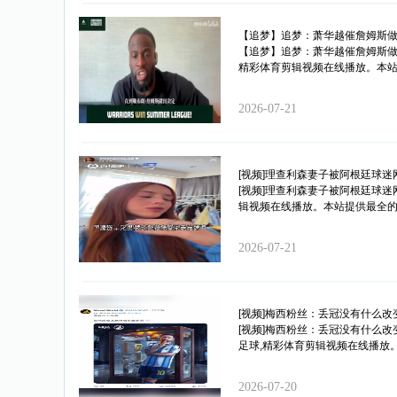
【追梦】追梦：萧华越催詹姆斯
【追梦】追梦：萧华越催詹姆斯做决
精彩体育剪辑视频在线播放。本站
2026-07-21
[视频]理查利森妻子被阿根廷球
[视频]理查利森妻子被阿根廷球迷
辑视频在线播放。本站提供最全的
2026-07-21
[视频]梅西粉丝：丢冠没有什么
[视频]梅西粉丝：丢冠没有什么改
足球,精彩体育剪辑视频在线播放
2026-07-20