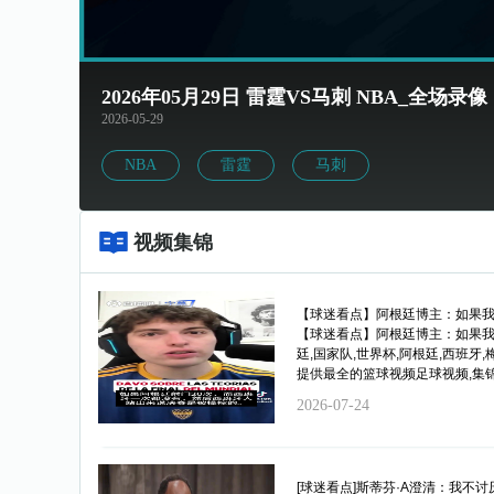
2026年05月29日 雷霆VS马刺 NBA_全场
2026-05-29
NBA
雷霆
马刺
视频集锦
【球迷看点】阿根廷博主：如果
【球迷看点】阿根廷博主：如果我
廷,国家队,世界杯,阿根廷,西班牙
提供最全的篮球视频足球视频,集锦
2026-07-24
[球迷看点]斯蒂芬·A澄清：我不