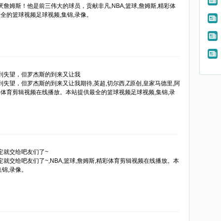
厌詹姆斯！他是前三伟大的球员，贡献非凡,NBA,篮球,詹姆斯,精彩体
全的篮球视频足球视频,集锦,录像。
感到失望，但罗杰斯的到来又让我
到失望，但罗杰斯的到来又让我期待,英超,切尔西,Z原创,皇家马德里,阿
精彩体育剪辑视频在线播放。本站提供最全的篮球视频足球视频,集锦,录
定就交给吧友们了~
定就交给吧友们了~,NBA,篮球,詹姆斯,精彩体育剪辑视频在线播放。本
锦,录像。