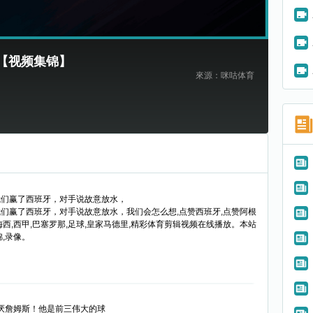
录像【视频集锦】
來源：咪咕体育
我们赢了西班牙，对手说故意放水，
们赢了西班牙，对手说故意放水，我们会怎么想,点赞西班牙,点赞阿根
,梅西,西甲,巴塞罗那,足球,皇家马德里,精彩体育剪辑视频在线播放。本站
,录像。
讨厌詹姆斯！他是前三伟大的球