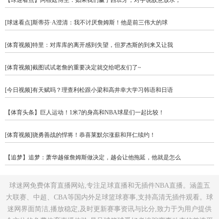
[球迷看点]斯蒂芬·A澄清：我不讨厌詹姆斯！他是前三伟大的球
[体育视频]特里：对库库的离开感到失望，但罗杰斯的到来又让我
[体育视频]截图试试老詹的重要决定就交给吧友们了~
[今日视频]有天赋吗？理查利松跟小梁和高井幸大学习韩语和日语
【体育头条】巨人运动！1米7的身高和NBA球星们一起比较！
[体育视频]骁勇善战的悍将！恭喜莱默尔涨薪和拜仁续约！
【追梦】追梦：萧华越催詹姆斯做决定，越会让他拖延，他就是怎么
球迷网免费体育直播网站,专注足球直播和无插件NBA直播。涵盖五
大联赛、中超、CBA等国内外足球篮球赛事,支持高清无插件观看。球
迷网界面简洁,播放稳定,及时更新赛事资讯与比分,致力于为用户提供