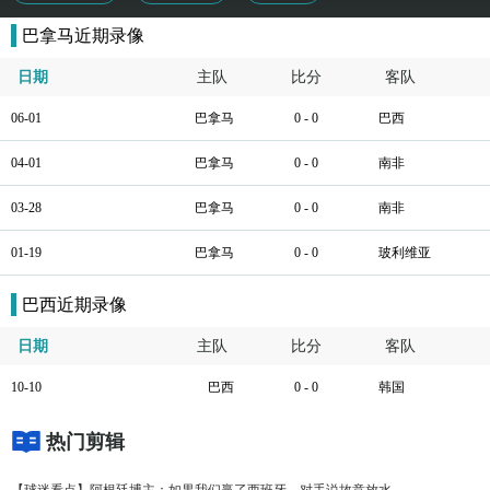
巴拿马近期录像
日期
主队
比分
客队
06-01
巴拿马
0 - 0
巴西
04-01
巴拿马
0 - 0
南非
03-28
巴拿马
0 - 0
南非
01-19
巴拿马
0 - 0
玻利维亚
巴西近期录像
日期
主队
比分
客队
10-10
巴西
0 - 0
韩国
热门剪辑
【球迷看点】阿根廷博主：如果我们赢了西班牙，对手说故意放水，