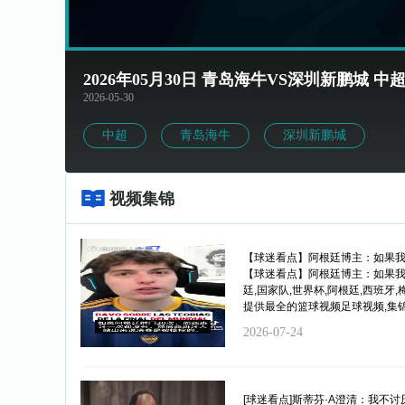
2026年05月30日 青岛海牛VS深圳新鹏城 
2026-05-30
中超
青岛海牛
深圳新鹏城
视频集锦
【球迷看点】阿根廷博主：如果
【球迷看点】阿根廷博主：如果我
廷,国家队,世界杯,阿根廷,西班牙
提供最全的篮球视频足球视频,集锦
2026-07-24
[球迷看点]斯蒂芬·A澄清：我不