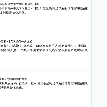
跟小梁和高井幸大学习韩语和日语
小梁和高井幸大学习韩语和日语！,英超,热刺,足球,精彩体育剪辑视频在
足球视频,集锦,录像。
身高和NBA球星们一起比较！
和NBA球星们一起比较！,NBA,詹姆斯,乔丹,科比,姚明,CBA,中国篮
东契奇,湖人,勇士,库里,韦德,奥尼尔,字母哥,热火,篮球,精彩体育剪辑视频
喜莱默尔涨薪和拜仁续约！
莱默尔涨薪和拜仁续约！,德甲,拜仁慕尼黑,足球,精彩体育剪辑视频在线
球视频,集锦,录像。