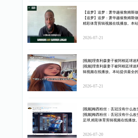
【追梦】追梦：萧华越催詹姆斯
【追梦】追梦：萧华越催詹姆斯做决
精彩体育剪辑视频在线播放。本站
2026-07-21
[视频]理查利森妻子被阿根廷球
[视频]理查利森妻子被阿根廷球迷
辑视频在线播放。本站提供最全的
2026-07-21
[视频]梅西粉丝：丢冠没有什么
[视频]梅西粉丝：丢冠没有什么改
足球,精彩体育剪辑视频在线播放
2026-07-20