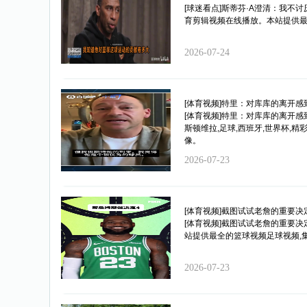
[球迷看点]斯蒂芬·A澄清：我不讨
育剪辑视频在线播放。本站提供最
2026-07-24
[体育视频]特里：对库库的离开
[体育视频]特里：对库库的离开感
斯顿维拉,足球,西班牙,世界杯,
像。
2026-07-23
[体育视频]截图试试老詹的重要决
[体育视频]截图试试老詹的重要决
站提供最全的篮球视频足球视频,集
2026-07-23