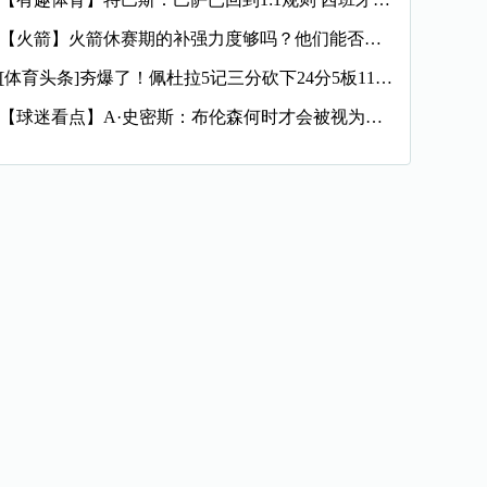
【火箭】火箭休赛期的补强力度够吗？他们能否在西部与顶尖豪强抗
[体育头条]夯爆了！佩杜拉5记三分砍下24分5板11助6断
【球迷看点】A·史密斯：布伦森何时才会被视为超巨？卫冕冠军不