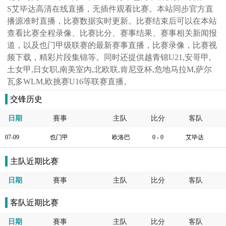
S艾毕达高清在线直播，无插件观看比赛。本站同步官方直
播源准时直播，比赛数据实时更新。比赛结束后可以在本站
查看比赛全程录像、比赛比分、赛事结果、赛事相关新闻报
道，以及也门甲级联赛的最新赛事直播，比赛录像，比赛视
频下载，精彩片段集锦等。同时还提供越青锦U21,安哥甲,
土女甲,日女职,南美室內,北欧联,肯尼亚杯,危地马拉M,萨尔
瓦多WLM,欧挑赛U16等联赛直播。
交锋历史
日期
賽事
主队
比分
客队
07-09
也门甲
欧洛巴
0 - 0
艾毕达
主队近期比赛
日期
賽事
主队
比分
客队
客队近期比赛
日期
賽事
主队
比分
客队