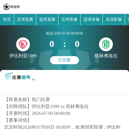
首页
足球直播
篮球直播
足球录像
篮球录像
高清影像
欧冠
2026-07-09 00:00:00
0
:
0
伊比利亚1999
塔林弗洛拉
已完赛
【联赛名称】
热门比赛
【对阵球队】
伊比利亚1999 vs 塔林弗洛拉
【开赛时间】
2026-07-09 00:00:00
【赛事详情】
北京时间2026年07月09日 00:00分，欧洲冠军联赛 : 伊比利