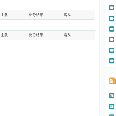
主队
比分结果
客队
主队
比分结果
客队