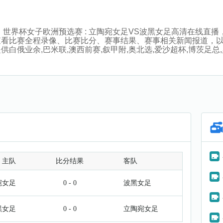
:00分，世界杯女子欧洲预选赛 : 立陶宛女足VS波黑女足高清在
查看比赛全程录像、比赛比分、赛事结果、赛事相关新闻报道，
俄业余,巴米联,澳西前赛,叙甲附,奥北选,爱沙超杯,博茨足总,罗
主队
比分结果
客队
宛女足
0 - 0
波黑女足
黑女足
0 - 0
立陶宛女足