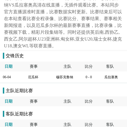
纳VS瓜拉塞奥高清在线直播，无插件观看比赛。本站同步
官方直播源准时直播，比赛数据实时更新。比赛结束后可以
在本站查看比赛全程录像、比赛比分、赛事结果、赛事相关
新闻报道，以及厄瓜多尔杯的最新赛事直播，比赛录像，比
赛视频下载，精彩片段集锦等。同时还提供英后南,西协乙,
西女乙,阿尔超杯,U23亚洲杯,匈女杯,亚女U20,瑞士女杯,捷克
U18,澳女WL等联赛直播。
交锋历史
日期
賽事
主队
比分
客队
06-04
厄瓜杯
穆苏克鲁纳
0 - 0
瓜拉塞奥
主队近期比赛
日期
賽事
主队
比分
客队
客队近期比赛
日期
賽事
主队
比分
客队