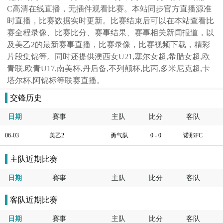
C高清在线直播，无插件观看比赛。本站同步官方直播源准
时直播，比赛数据实时更新。比赛结束后可以在本站查看比
赛全程录像、比赛比分、赛事结果、赛事相关新闻报道，以
及美乙2的最新赛事直播，比赛录像，比赛视频下载，精彩
片段集锦等。同时还提供澳西女U21,塞尔女超,希腊女超,欧
青联,欧青U17,南美杯,丹后备,不列颠杯,比丙,多米尼克超,卡
塔尔杯,阿锦标等联赛直播。
交锋历史
日期
賽事
主队
比分
客队
06-03
美乙2
勇气队
0 - 0
诺那FC
主队近期比赛
日期
賽事
主队
比分
客队
客队近期比赛
日期
賽事
主队
比分
客队