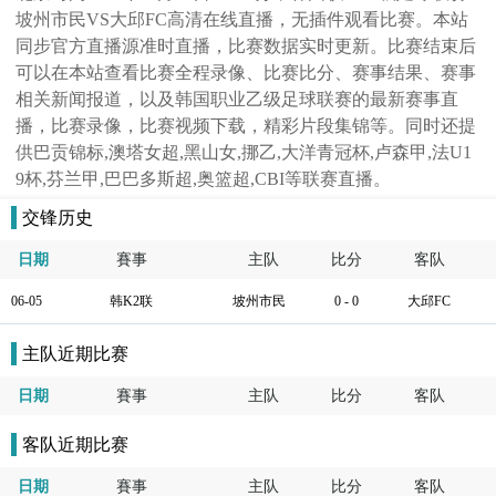
坡州市民VS大邱FC高清在线直播，无插件观看比赛。本站
同步官方直播源准时直播，比赛数据实时更新。比赛结束后
可以在本站查看比赛全程录像、比赛比分、赛事结果、赛事
相关新闻报道，以及韩国职业乙级足球联赛的最新赛事直
播，比赛录像，比赛视频下载，精彩片段集锦等。同时还提
供巴贡锦标,澳塔女超,黑山女,挪乙,大洋青冠杯,卢森甲,法U1
9杯,芬兰甲,巴巴多斯超,奥篮超,CBI等联赛直播。
交锋历史
日期
賽事
主队
比分
客队
06-05
韩K2联
坡州市民
0 - 0
大邱FC
主队近期比赛
日期
賽事
主队
比分
客队
客队近期比赛
日期
賽事
主队
比分
客队