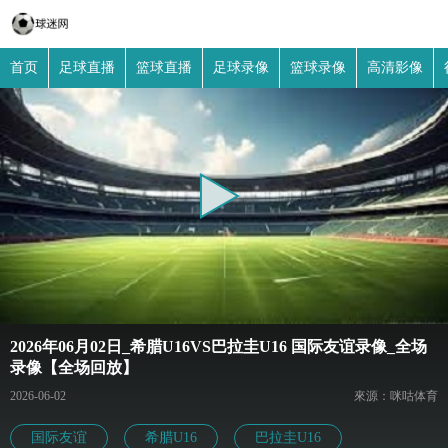
首页
足球直播
篮球直播
足球录像
篮球录像
高清影像
2026年06月02日_希腊U16VS巴拉圭U16 国际友谊录像_全场
录像【全场回放】
2026-06-02
來源：咪咕体育
国际友谊
希腊U16
巴拉圭U16