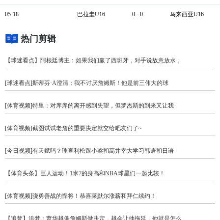
05-18
巴拉圭U16
0 - 0
马来西亚U16
热门剪辑
【球迷看点】阿根廷博主：如果我们赢了西班牙，对手说故意放水，
[球迷看点]斯蒂芬·A澄清：我不讨厌詹姆斯！他是前三伟大的球
[体育视频]特里：对库库的离开感到失望，但罗杰斯的到来又让我
[体育视频]截图试试老詹的重要决定就交给吧友们了~
[今日视频]有天赋吗？理查利松跟小梁和高井幸大学习韩语和日语
【体育头条】巨人运动！1米7的身高和NBA球星们一起比较！
[体育视频]骁勇善战的悍将！恭喜莱默尔涨薪和拜仁续约！
【追梦】追梦：萧华越催詹姆斯做决定，越会让他拖延，他就是怎么