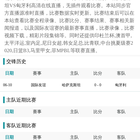
坦VS匈牙利高清在线直播，无插件观看比赛。本站同步官
方直播源准时直播，比赛数据实时更新。比赛结束后可以在
本站查看比赛全程录像、比赛比分、赛事结果、赛事相关新
闻报道，以及国际友谊赛的最新赛事直播，比赛录像，比赛
视频下载，精彩片段集锦等。同时还提供印杜兰杯,澳首甲,
太平洋运,室内足,尼日女超,韩女足总,比青联,中台挑夏级赛2
020,日篮B3,马里甲女,菲MPBL等联赛直播。
交锋历史
日期
賽事
主队
比分
客队
06-10
国际友谊
哈萨克斯坦
0 - 0
匈牙利
主队近期比赛
日期
賽事
主队
比分
客队
客队近期比赛
日期
賽事
主队
比分
客队