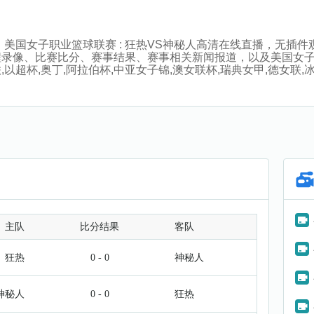
:00分，美国女子职业篮球联赛 : 狂热VS神秘人高清在线直播，
程录像、比赛比分、赛事结果、赛事相关新闻报道，以及美国女
超杯,奥丁,阿拉伯杯,中亚女子锦,澳女联杯,瑞典女甲,德女联,冰
主队
比分结果
客队
狂热
0 - 0
神秘人
神秘人
0 - 0
狂热