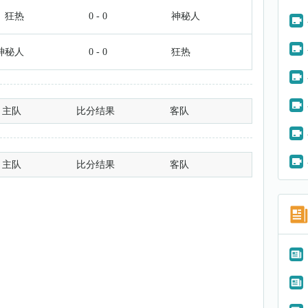
狂热
0 - 0
神秘人
神秘人
0 - 0
狂热
主队
比分结果
客队
主队
比分结果
客队