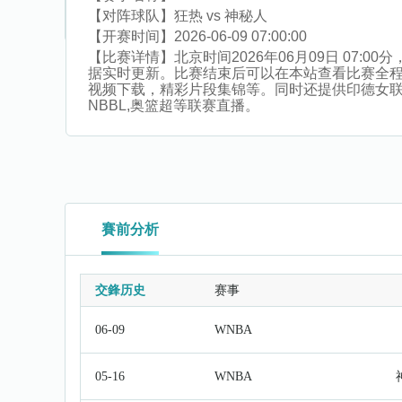
【对阵球队】
狂热 vs 神秘人
【开赛时间】
2026-06-09 07:00:00
【比赛详情】
北京时间2026年06月09日 07
据实时更新。比赛结束后可以在本站查看比赛全
视频下载，精彩片段集锦等。同时还提供印德女联,以
NBBL,奥篮超等联赛直播。
賽前分析
交鋒历史
赛事
06-09
WNBA
05-16
WNBA