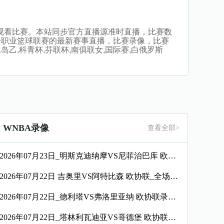
无插件观看比赛。本站同步官方直播源准时直播，比赛数
子职业篮球联赛的最新赛事直播，比赛录像，比赛
岛乙,科青杯,芬联杯,南俱联女,国际赛,白俄罗斯
WNBA录像
查看全部>
2026年07月23日_明斯克迪纳摩VS尼菲治巴库 欧协联录像_全场录像【视频集锦】
2026年07月22日 吉奥里VS阿特比森 欧协联_全场录像【视频集锦】
2026年07月22日_德利塔VS弗洛里亚纳 欧协联录像_全场录像【高清回放】
2026年07月22日_塔林利瓦迪亚VS哥德堡 欧协联录像_全场录像【视频集锦】