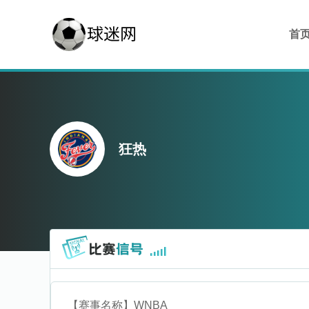
首
狂热
【赛事名称】
WNBA