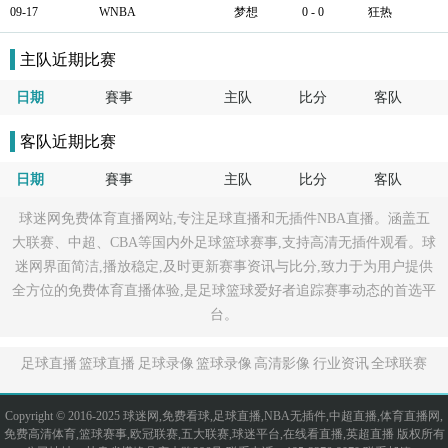
09-17
WNBA
梦想
0 - 0
狂热
主队近期比赛
日期
賽事
主队
比分
客队
客队近期比赛
日期
賽事
主队
比分
客队
球迷网免费体育直播网站,专注足球直播和无插件NBA直播。涵盖五
大联赛、中超、CBA等国内外足球篮球赛事,支持高清无插件观看。球
迷网界面简洁,播放稳定,及时更新赛事资讯与比分,致力于为用户提供
全方位的免费体育直播体验,是足球篮球爱好者追踪赛事动态的首选平
台。
足球直播
篮球直播
足球录像
篮球录像
高清影像
行业资讯
全球联赛
Copyright © 2016-2025 球迷网,免费看球,足球直播,NBA无插件,中超直播,体育直播网,
免费高清体育,篮球赛事,欧冠联赛,五大联赛,球迷平台,在线看直播,英超直播 版权所有