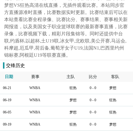
梦想VS狂热高清在线直播，无插件观看比赛。本站同步官
方直播源准时直播，比赛数据实时更新。比赛结束后可以在
本站查看比赛全程录像、比赛比分、赛事结果、赛事相关新
闻报道，以及美国女子职业篮球联赛的最新赛事直播，比赛
录像，比赛视频下载，精彩片段集锦等。同时还提供中台
联,约盾杯,以超杯,土U19联,冰女甲,北欧联,美公开赛,马运会,
科摩超,厄瓜甲,荷后备,葡萄牙女子U19,法国N1,巴西里约州
锦标赛,阿根廷U19等联赛直播。
交锋历史
日期
賽事
主队
比分
客队
06-21
WNBA
狂热
0 - 0
梦想
06-19
WNBA
梦想
0 - 0
狂热
06-05
WNBA
梦想
0 - 0
狂热
09-19
WNBA
狂热
0 - 0
梦想