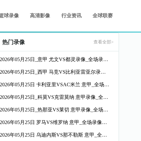
篮球录像
高清影像
行业资讯
全球联赛
热门录像
查看全部>
2026年05月25日_意甲 尤文VS都灵录像_全场录像【视频集锦】
2026年05月25日_西甲 马竞VS比利亚雷亚尔录像_全场录像【全场回放】
2026年05月25日 卡利亚里VSAC米兰 意甲_全场录像【视频集锦】
2026年05月25日_科莫VS克雷莫纳 意甲录像_全场录像【视频集锦】
2026年05月25日_热那亚VS莱切 意甲录像_全场录像【全场回放】
2026年05月25日 罗马VS维罗纳 意甲_全场录像【全场回放】
2026年05月25日 乌迪内斯VS那不勒斯 意甲_全场录像【全场回放】