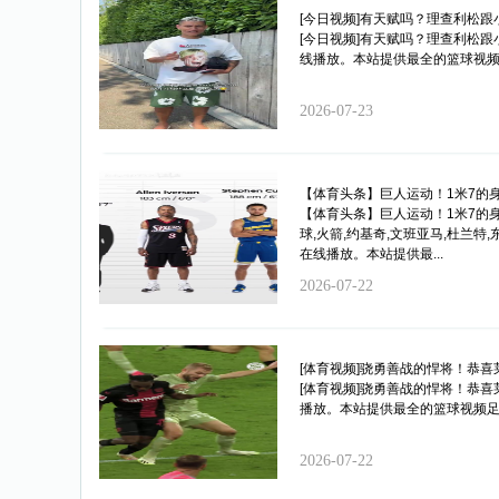
[今日视频]有天赋吗？理查利松
[今日视频]有天赋吗？理查利松跟
线播放。本站提供最全的篮球视频
2026-07-23
【体育头条】巨人运动！1米7的
【体育头条】巨人运动！1米7的身高
球,火箭,约基奇,文班亚马,杜兰特,
在线播放。本站提供最...
2026-07-22
[体育视频]骁勇善战的悍将！恭
[体育视频]骁勇善战的悍将！恭喜
播放。本站提供最全的篮球视频足
2026-07-22