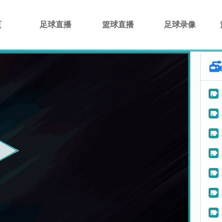
页
足球直播
篮球直播
足球录像