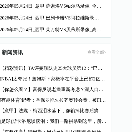
2026年05月24日_意甲 萨索洛VS帕尔马录像_全场录像【全场回放】
2026年05月24日_西甲 巴列卡诺VS阿拉维斯录像_高清录像【全场回放】
2026年05月24日_西甲 莱万特VS贝蒂斯录像_高清录像【全场回放】
新闻资讯
查看全部>
【精彩资讯】TA评曼联队史25大球员第12：“巴斯比宝贝”的
[NBA]太夸张！詹姆斯下家概率在平台上已超2亿美元投注 比
【你怎么看？】富保罗说老詹重新考虑？湖人自媒体：他再回湖人那
[有趣体育]记者：圣保罗拖欠拉齐奥转会费，被FIFA处以转会
【意甲】法媒：梅西泪水落下，像输掉比赛后痛哭的孩子，时光仿佛
[足球]斯卡洛尼谈落泪：我们一路拼杀到这里，所经历的一切太震
【有趣体育】特巴斯：巴萨已回到1:1规则 西班牙有最好的联赛