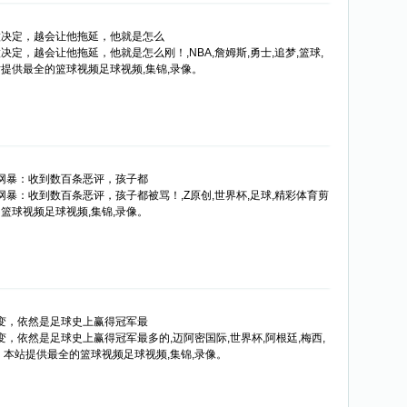
做决定，越会让他拖延，他就是怎么
定，越会让他拖延，他就是怎么刚！,NBA,詹姆斯,勇士,追梦,篮球,
提供最全的篮球视频足球视频,集锦,录像。
迷网暴：收到数百条恶评，孩子都
网暴：收到数百条恶评，孩子都被骂！,Z原创,世界杯,足球,精彩体育剪
篮球视频足球视频,集锦,录像。
改变，依然是足球史上赢得冠军最
变，依然是足球史上赢得冠军最多的,迈阿密国际,世界杯,阿根廷,梅西,
。本站提供最全的篮球视频足球视频,集锦,录像。