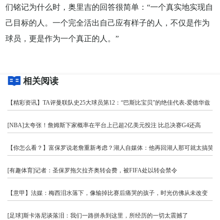
们铭记为什么时，奥里吉的回答很简单：“一个真实地实现自
己目标的人。一个完全活出自己应有样子的人，不仅是作为
球员，更是作为一个真正的人。”
相关阅读
【精彩资讯】TA评曼联队史25大球员第12：“巴斯比宝贝”的绝佳代表-爱德华兹
[NBA]太夸张！詹姆斯下家概率在平台上已超2亿美元投注 比总决赛G4还高
【你怎么看？】富保罗说老詹重新考虑？湖人自媒体：他再回湖人那可就太搞笑了
[有趣体育]记者：圣保罗拖欠拉齐奥转会费，被FIFA处以转会禁令
【意甲】法媒：梅西泪水落下，像输掉比赛后痛哭的孩子，时光仿佛从未改变
[足球]斯卡洛尼谈落泪：我们一路拼杀到这里，所经历的一切太震撼了