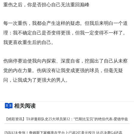
重伤之后，你是否担心自己无法重回巅峰
每一次重伤，我都会产生这样的疑虑。但我后来明白一个道
理：我不确定自己是否变得更强，但我一定变得不一样了。
我更喜欢重生后的自己。
伤病停赛迫使我向内探索、深度自省，挖掘出了自己从未察
觉的内在力量。伤病没有让我变成更强的球员，但毫无疑
问，让我成为了更强大的男人。
相关阅读
【精彩资讯】TA评曼联队史25大球员第12：“巴斯比宝贝”的绝佳代表-爱德华兹
[NBA]太夸张！詹姆斯下家概率在平台上已超2亿美元投注 比总决赛G4还高