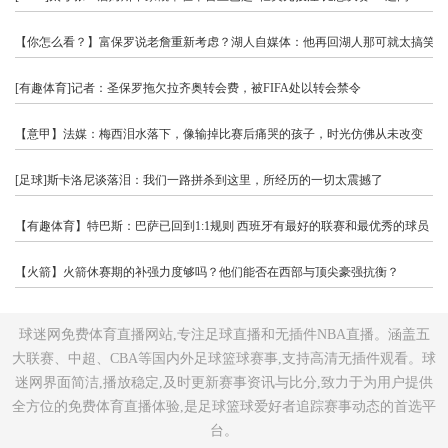
【你怎么看？】富保罗说老詹重新考虑？湖人自媒体：他再回湖人那可就太搞笑了
[有趣体育]记者：圣保罗拖欠拉齐奥转会费，被FIFA处以转会禁令
【意甲】法媒：梅西泪水落下，像输掉比赛后痛哭的孩子，时光仿佛从未改变
[足球]斯卡洛尼谈落泪：我们一路拼杀到这里，所经历的一切太震撼了
【有趣体育】特巴斯：巴萨已回到1:1规则 西班牙有最好的联赛和最优秀的球员
【火箭】火箭休赛期的补强力度够吗？他们能否在西部与顶尖豪强抗衡？
球迷网免费体育直播网站,专注足球直播和无插件NBA直播。涵盖五
大联赛、中超、CBA等国内外足球篮球赛事,支持高清无插件观看。球
迷网界面简洁,播放稳定,及时更新赛事资讯与比分,致力于为用户提供
全方位的免费体育直播体验,是足球篮球爱好者追踪赛事动态的首选平
台。