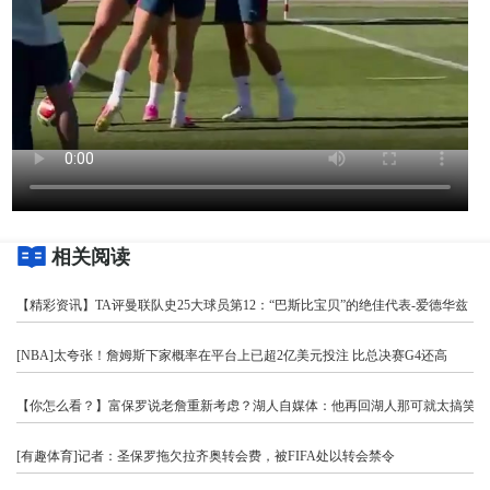
相关阅读
【精彩资讯】TA评曼联队史25大球员第12：“巴斯比宝贝”的绝佳代表-爱德华兹
[NBA]太夸张！詹姆斯下家概率在平台上已超2亿美元投注 比总决赛G4还高
【你怎么看？】富保罗说老詹重新考虑？湖人自媒体：他再回湖人那可就太搞笑了
[有趣体育]记者：圣保罗拖欠拉齐奥转会费，被FIFA处以转会禁令