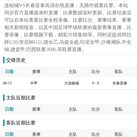
连鲲城VS长春亚泰高清在线直播，无插件观看比赛。本站
同步官方直播源准时直播，比赛数据实时更新。比赛结束后
可以在本站查看比赛全程录像、比赛比分、赛事结果、赛事
相关新闻报道，以及中国足球甲级联赛的最新赛事直播，比
赛录像，比赛视频下载，精彩片段集锦等。同时还提供阿拉
杯U20,突尼杯U21,德女乙,乌兹女超,印尼女甲,沙滩洲际,中女
锦,捷篮甲,巴西联赛,NBL等联赛直播。
交锋历史
日期
賽事
主队
比分
客队
06-13
中甲
大连鲲城
0 - 0
长春亚泰
主队近期比赛
日期
賽事
主队
比分
客队
客队近期比赛
日期
賽事
主队
比分
客队