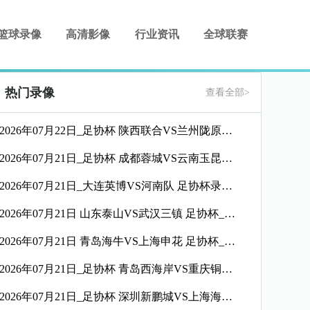
篮球录像
高清影像
行业资讯
全球联赛
热门录像
查看全部>
2026年07月22日_足协杯 陕西联合VS兰州陇原竞技录像_全场录像【全场回放】
2026年07月21日_足协杯 成都蓉城VS云南玉昆录像_全场录像【高清回放】
2026年07月21日_大连英博VS河南队 足协杯录像_全场录像【高清回放】
2026年07月21日 山东泰山VS武汉三镇 足协杯_全场录像【全场回放】
2026年07月21日 青岛海牛VS上海申花 足协杯_全场录像【视频集锦】
2026年07月21日_足协杯 青岛西海岸VS重庆铜梁龙录像_全场录像【视频集锦】
2026年07月21日_足协杯 深圳新鹏城VS上海海港录像_全场录像【视频集锦】