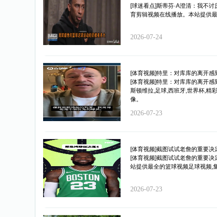
[球迷看点]斯蒂芬·A澄清：我不讨
育剪辑视频在线播放。本站提供最
2026-07-24
[体育视频]特里：对库库的离开
[体育视频]特里：对库库的离开感
斯顿维拉,足球,西班牙,世界杯,
像。
2026-07-23
[体育视频]截图试试老詹的重要决
[体育视频]截图试试老詹的重要决
站提供最全的篮球视频足球视频,集
2026-07-23