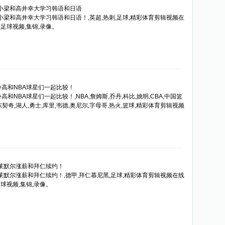
跟小梁和高井幸大学习韩语和日语
小梁和高井幸大学习韩语和日语！,英超,热刺,足球,精彩体育剪辑视频在
足球视频,集锦,录像。
身高和NBA球星们一起比较！
和NBA球星们一起比较！,NBA,詹姆斯,乔丹,科比,姚明,CBA,中国篮
东契奇,湖人,勇士,库里,韦德,奥尼尔,字母哥,热火,篮球,精彩体育剪辑视频
喜莱默尔涨薪和拜仁续约！
莱默尔涨薪和拜仁续约！,德甲,拜仁慕尼黑,足球,精彩体育剪辑视频在线
球视频,集锦,录像。