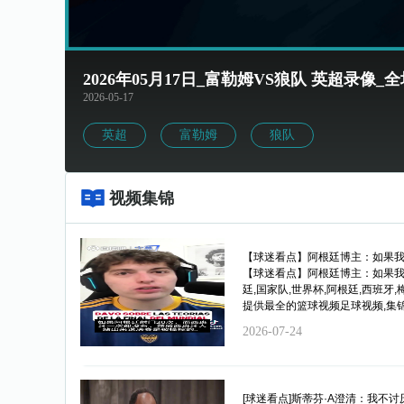
2026年05月17日_富勒姆VS狼队 英超录像
2026-05-17
英超
富勒姆
狼队
视频集锦
【球迷看点】阿根廷博主：如果
【球迷看点】阿根廷博主：如果我
廷,国家队,世界杯,阿根廷,西班牙
提供最全的篮球视频足球视频,集锦
2026-07-24
[球迷看点]斯蒂芬·A澄清：我不