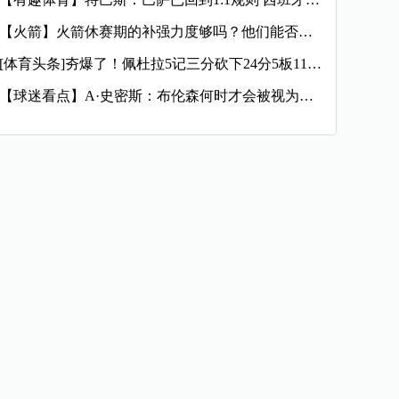
【火箭】火箭休赛期的补强力度够吗？他们能否在西部与顶尖豪强抗
[体育头条]夯爆了！佩杜拉5记三分砍下24分5板11助6断
【球迷看点】A·史密斯：布伦森何时才会被视为超巨？卫冕冠军不