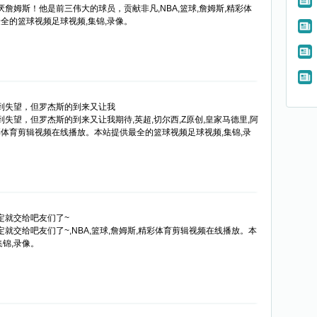
厌詹姆斯！他是前三伟大的球员，贡献非凡,NBA,篮球,詹姆斯,精彩体
全的篮球视频足球视频,集锦,录像。
感到失望，但罗杰斯的到来又让我
到失望，但罗杰斯的到来又让我期待,英超,切尔西,Z原创,皇家马德里,阿
精彩体育剪辑视频在线播放。本站提供最全的篮球视频足球视频,集锦,录
定就交给吧友们了~
定就交给吧友们了~,NBA,篮球,詹姆斯,精彩体育剪辑视频在线播放。本
锦,录像。