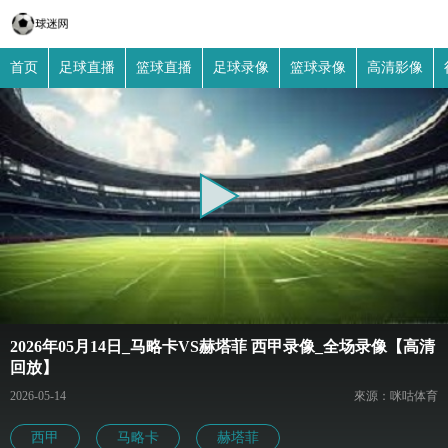
首页
足球直播
篮球直播
足球录像
篮球录像
高清影像
2026年05月14日_马略卡VS赫塔菲 西甲录像_全场录像【高清
回放】
2026-05-14
來源：咪咕体育
西甲
马略卡
赫塔菲