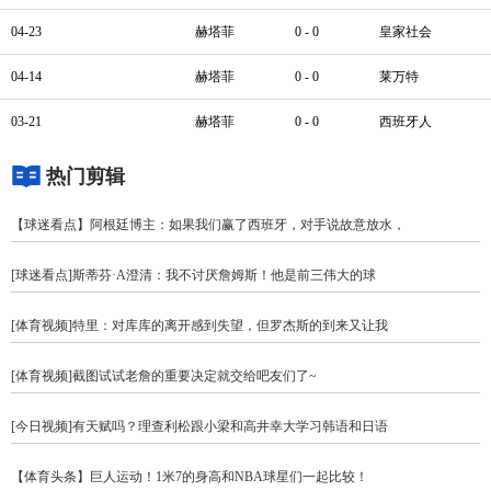
04-23
赫塔菲
0 - 0
皇家社会
04-14
赫塔菲
0 - 0
莱万特
03-21
赫塔菲
0 - 0
西班牙人
热门剪辑
【球迷看点】阿根廷博主：如果我们赢了西班牙，对手说故意放水，
[球迷看点]斯蒂芬·A澄清：我不讨厌詹姆斯！他是前三伟大的球
[体育视频]特里：对库库的离开感到失望，但罗杰斯的到来又让我
[体育视频]截图试试老詹的重要决定就交给吧友们了~
[今日视频]有天赋吗？理查利松跟小梁和高井幸大学习韩语和日语
【体育头条】巨人运动！1米7的身高和NBA球星们一起比较！