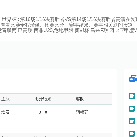
00分，世界杯 : 第16场1/16决赛胜者VS第14场1/16决赛胜
站查看比赛全程录像、比赛比分、赛事结果、赛事相关新闻报道
丙,巴高联,西非U20,危地甲附,挪邮杯,马来F联,冈比亚甲,意
主队
比分结果
客队
埃及
0 - 0
阿根廷