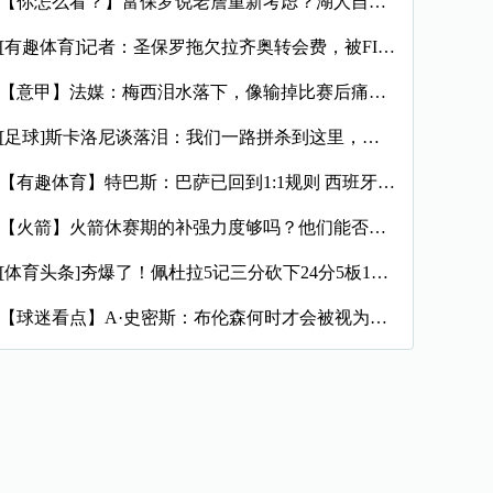
【你怎么看？】富保罗说老詹重新考虑？湖人自媒体：他再回湖人那
[有趣体育]记者：圣保罗拖欠拉齐奥转会费，被FIFA处以转会
【意甲】法媒：梅西泪水落下，像输掉比赛后痛哭的孩子，时光仿佛
[足球]斯卡洛尼谈落泪：我们一路拼杀到这里，所经历的一切太震
【有趣体育】特巴斯：巴萨已回到1:1规则 西班牙有最好的联赛
【火箭】火箭休赛期的补强力度够吗？他们能否在西部与顶尖豪强抗
[体育头条]夯爆了！佩杜拉5记三分砍下24分5板11助6断
【球迷看点】A·史密斯：布伦森何时才会被视为超巨？卫冕冠军不