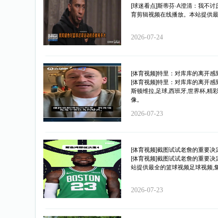
[球迷看点]斯蒂芬·A澄清：我不讨
育剪辑视频在线播放。本站提供最
2026-07-24
[体育视频]特里：对库库的离开
[体育视频]特里：对库库的离开感
斯顿维拉,足球,西班牙,世界杯,
像。
2026-07-23
[体育视频]截图试试老詹的重要决
[体育视频]截图试试老詹的重要决
站提供最全的篮球视频足球视频,集
2026-07-23