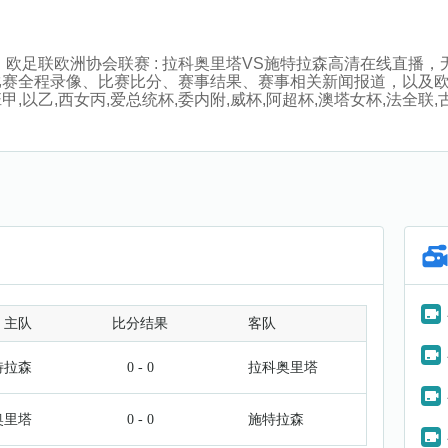
:15分，欧足联欧洲协会联赛 : 拉科奥里塔VS施特拉森高清在线
比赛全程录像、比赛比分、赛事结果、赛事相关新闻报道，以及
乙,西女丙,爱总统杯,委内附,威杯,阿超杯,澳塔女杯,法全联,古
主队
比分结果
客队
特拉森
0 - 0
拉科奥里塔
奥里塔
0 - 0
施特拉森