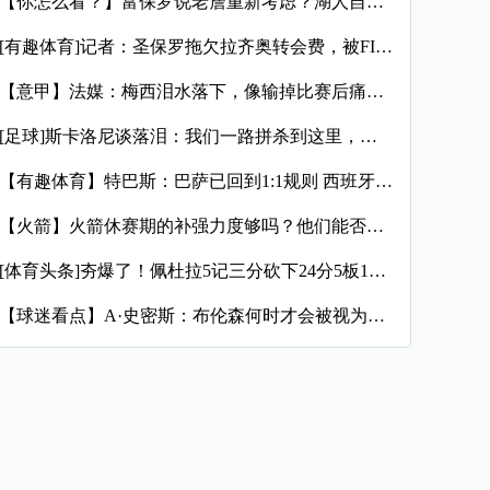
【你怎么看？】富保罗说老詹重新考虑？湖人自媒体：他再回湖人那
[有趣体育]记者：圣保罗拖欠拉齐奥转会费，被FIFA处以转会
【意甲】法媒：梅西泪水落下，像输掉比赛后痛哭的孩子，时光仿佛
[足球]斯卡洛尼谈落泪：我们一路拼杀到这里，所经历的一切太震
【有趣体育】特巴斯：巴萨已回到1:1规则 西班牙有最好的联赛
【火箭】火箭休赛期的补强力度够吗？他们能否在西部与顶尖豪强抗
[体育头条]夯爆了！佩杜拉5记三分砍下24分5板11助6断
【球迷看点】A·史密斯：布伦森何时才会被视为超巨？卫冕冠军不