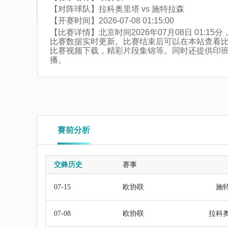
【对阵球队】
拉科奥里塔 vs 施特拉森
【开赛时间】
2026-07-08 01:15:00
【比赛详情】
北京时间2026年07月08日 01
比赛数据实时更新。比赛结束后可以在本站查看
比赛视频下载，精彩片段集锦等。同时还提供印班甲,以
播。
賽前分析
交鋒历史
赛事
07-15
欧协联
施
07-08
欧协联
拉科