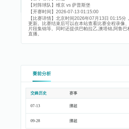
【对阵球队】
维京 vs 萨普斯堡
【开赛时间】
2026-07-13 01:15:00
【比赛详情】
北京时间2026年07月13日 01
更新。比赛结束后可以在本站查看比赛全程录像
片段集锦等。同时还提供巴帕拉乙,澳塔锦,阿鲁巴杯,
直播。
賽前分析
交鋒历史
赛事
07-13
挪超
09-28
挪超