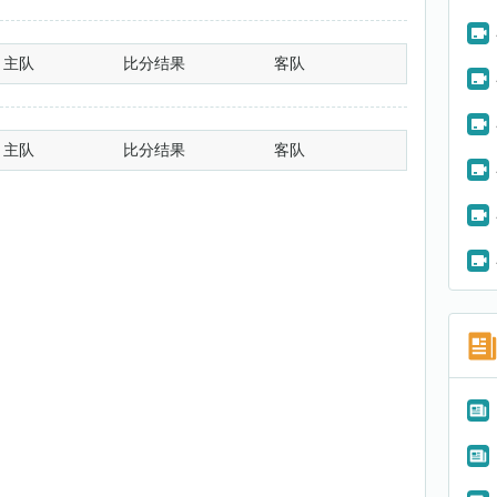
主队
比分结果
客队
主队
比分结果
客队