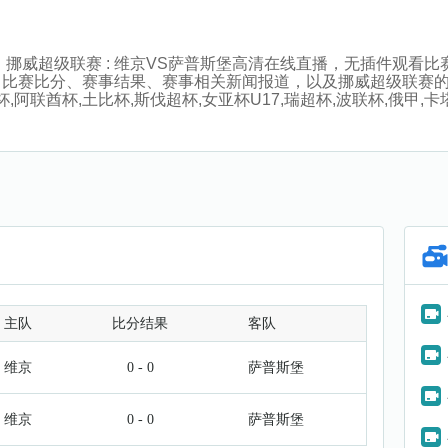
:15分，挪威超级联赛 : 维京VS萨普斯堡高清在线直播，无插件
、比赛比分、赛事结果、赛事相关新闻报道，以及挪威超级联赛
阿联酋杯,土比杯,斯伐超杯,女亚杯U17,瑞超杯,波联杯,俄甲,卡
主队
比分结果
客队
维京
0 - 0
萨普斯堡
维京
0 - 0
萨普斯堡