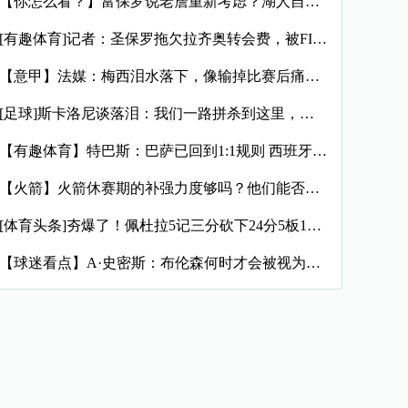
【你怎么看？】富保罗说老詹重新考虑？湖人自媒体：他再回湖人那
[有趣体育]记者：圣保罗拖欠拉齐奥转会费，被FIFA处以转会
【意甲】法媒：梅西泪水落下，像输掉比赛后痛哭的孩子，时光仿佛
[足球]斯卡洛尼谈落泪：我们一路拼杀到这里，所经历的一切太震
【有趣体育】特巴斯：巴萨已回到1:1规则 西班牙有最好的联赛
【火箭】火箭休赛期的补强力度够吗？他们能否在西部与顶尖豪强抗
[体育头条]夯爆了！佩杜拉5记三分砍下24分5板11助6断
【球迷看点】A·史密斯：布伦森何时才会被视为超巨？卫冕冠军不