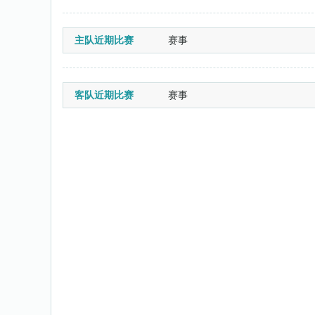
主队近期比赛
赛事
客队近期比赛
赛事