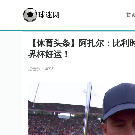
首
【体育头条】阿扎尔：比利
界杯好运！
点击数：
4098