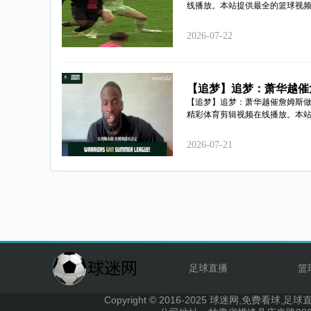
线播放。本站提供最全的篮球视频
2026-07-22
【追梦】追梦：萧华越催
【追梦】追梦：萧华越催詹姆斯做决
精彩体育剪辑视频在线播放。本站
2026-07-21
足球直播
篮
Copyright © 2016-2025 球迷网,免