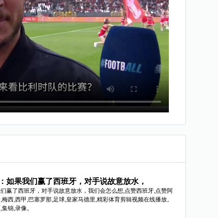
：如果我们赢了西班牙，对手说故意放水，
们赢了西班牙，对手说故意放水，我们会怎么想,点赞西班牙,点赞阿
牙,梅西,西甲,巴塞罗那,足球,皇家马德里,精彩体育剪辑视频在线播放。
集锦,录像。