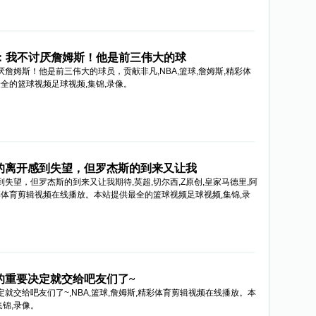
清：我不讨厌詹姆斯！他是前三伟大的球
厌詹姆斯！他是前三伟大的球员，贡献非凡,NBA,篮球,詹姆斯,精彩体
全的篮球视频足球视频,集锦,录像。
库的离开感到失望，但罗杰斯的到来又让我
到失望，但罗杰斯的到来又让我期待,英超,切尔西,Z原创,皇家马德里,阿
精彩体育剪辑视频在线播放。本站提供最全的篮球视频足球视频,集锦,录
的重要决定就交给吧友们了~
定就交给吧友们了~,NBA,篮球,詹姆斯,精彩体育剪辑视频在线播放。本
锦,录像。