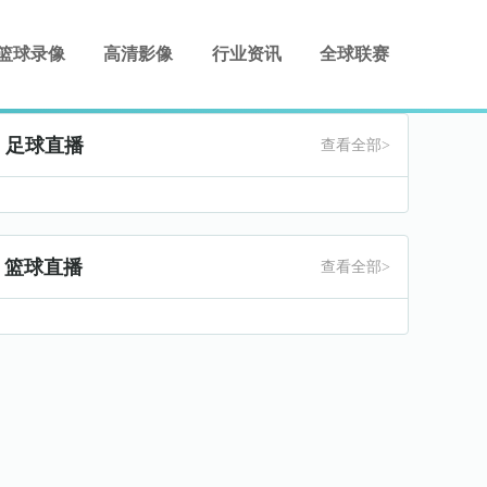
篮球录像
高清影像
行业资讯
全球联赛
足球直播
查看全部>
篮球直播
查看全部>