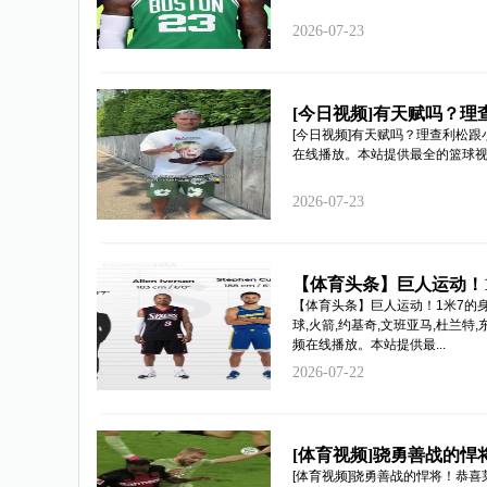
2026-07-23
[今日视频]有天赋吗？
[今日视频]有天赋吗？理查利松跟
在线播放。本站提供最全的篮球视
2026-07-23
【体育头条】巨人运动！
【体育头条】巨人运动！1米7的身高
球,火箭,约基奇,文班亚马,杜兰特,
频在线播放。本站提供最...
2026-07-22
[体育视频]骁勇善战的
[体育视频]骁勇善战的悍将！恭喜