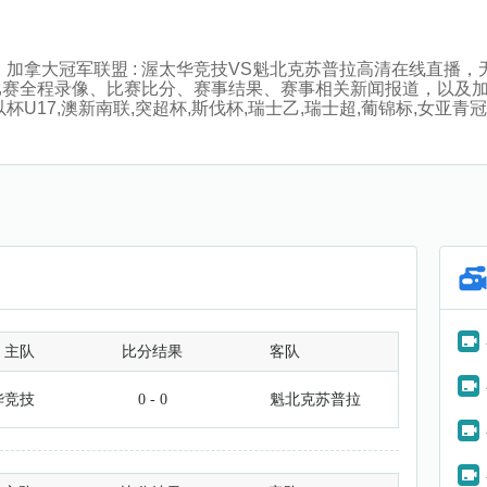
:00分，加拿大冠军联盟 : 渥太华竞技VS魁北克苏普拉高清在线
比赛全程录像、比赛比分、赛事结果、赛事相关新闻报道，以及
7,澳新南联,突超杯,斯伐杯,瑞士乙,瑞士超,葡锦标,女亚青冠,利
主队
比分结果
客队
华竞技
0 - 0
魁北克苏普拉