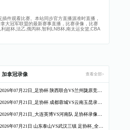
直播，无插件观看比赛。本站同步官方直播源准时直播，
加拿大冠军联盟的最新赛事直播，比赛录像，比赛
超杯,法乙,俄丙杯,智利LNB杯,南太运女篮,CBA
加拿冠录像
查看全部>
2026年07月22日_足协杯 陕西联合VS兰州陇原竞技录像_全场录像【全场回放】
2026年07月21日_足协杯 成都蓉城VS云南玉昆录像_全场录像【高清回放】
2026年07月21日_大连英博VS河南队 足协杯录像_全场录像【高清回放】
2026年07月21日 山东泰山VS武汉三镇 足协杯_全场录像【全场回放】