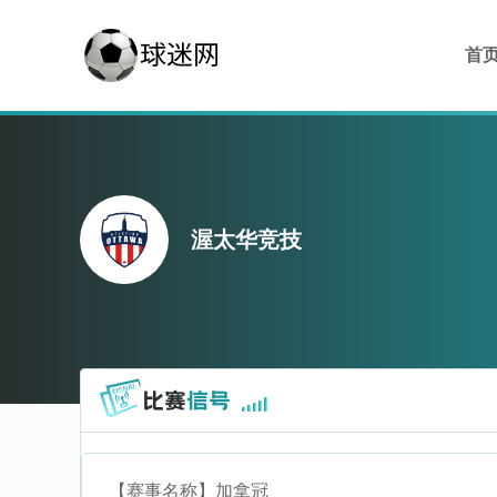
首
渥太华竞技
【赛事名称】
加拿冠