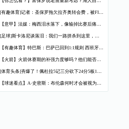
【你怎么看？】富保罗说老詹重新考虑？湖人自媒体：他再回湖人那
[有趣体育]记者：圣保罗拖欠拉齐奥转会费，被FIFA处以转会
【意甲】法媒：梅西泪水落下，像输掉比赛后痛哭的孩子，时光仿佛
[足球]斯卡洛尼谈落泪：我们一路拼杀到这里，所经历的一切太震
【有趣体育】特巴斯：巴萨已回到1:1规则 西班牙有最好的联赛
【火箭】火箭休赛期的补强力度够吗？他们能否在西部与顶尖豪强抗
[体育头条]夯爆了！佩杜拉5记三分砍下24分5板11助6断
【球迷看点】A·史密斯：布伦森何时才会被视为超巨？卫冕冠军不