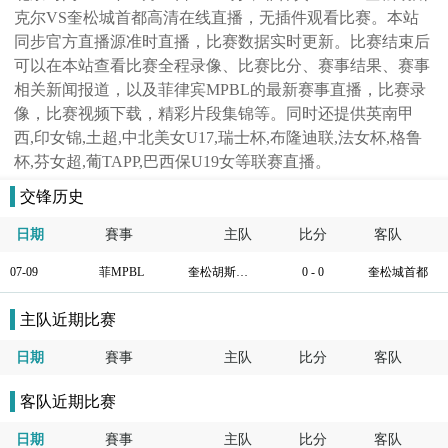
克尔VS奎松城首都高清在线直播，无插件观看比赛。本站
同步官方直播源准时直播，比赛数据实时更新。比赛结束后
可以在本站查看比赛全程录像、比赛比分、赛事结果、赛事
相关新闻报道，以及菲律宾MPBL的最新赛事直播，比赛录
像，比赛视频下载，精彩片段集锦等。同时还提供英南甲
西,印女锦,土超,中北美女U17,瑞士杯,布隆迪联,法女杯,格鲁
杯,芬女超,葡TAPP,巴西保U19女等联赛直播。
交锋历史
日期
賽事
主队
比分
客队
07-09
菲MPBL
奎松胡斯克尔
0 - 0
奎松城首都
主队近期比赛
日期
賽事
主队
比分
客队
客队近期比赛
日期
賽事
主队
比分
客队