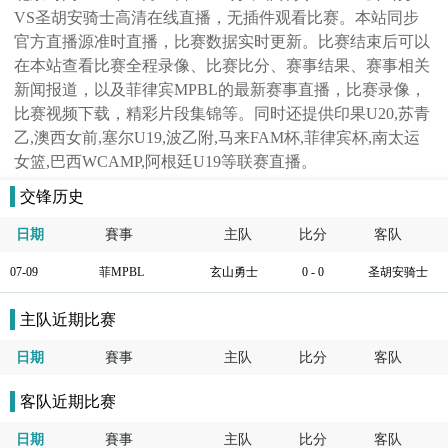
VS圣胡安骑士高清在线直播，无插件观看比赛。本站同步
官方直播源准时直播，比赛数据实时更新。比赛结束后可以
在本站查看比赛全程录像、比赛比分、赛事结果、赛事相关
新闻报道，以及菲律宾MPBL的最新赛事直播，比赛录像，
比赛视频下载，精彩片段集锦等。同时还提供印果U20,苏青
乙,澳西女前,塞尔U19,波乙附,马来FAM杯,菲律宾杯,南太运
女篮,巴西WCAMP,阿根廷U19等联赛直播。
交锋历史
日期
賽事
主队
比分
客队
07-09
菲MPBL
玄山勇士
0 - 0
圣胡安骑士
主队近期比赛
日期
賽事
主队
比分
客队
客队近期比赛
日期
賽事
主队
比分
客队