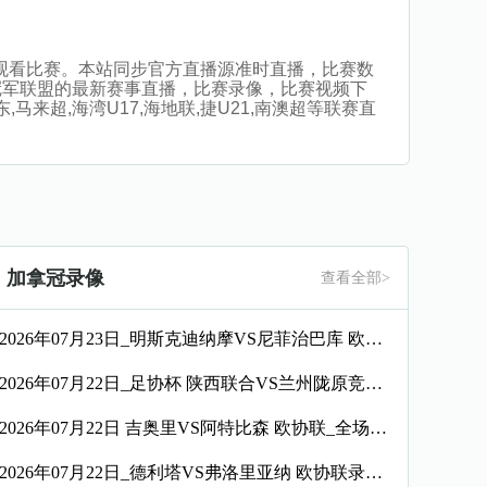
无插件观看比赛。本站同步官方直播源准时直播，比赛数
冠军联盟的最新赛事直播，比赛录像，比赛视频下
马来超,海湾U17,海地联,捷U21,南澳超等联赛直
加拿冠录像
查看全部>
2026年07月23日_明斯克迪纳摩VS尼菲治巴库 欧协联录像_全场录像【视频集锦】
2026年07月22日_足协杯 陕西联合VS兰州陇原竞技录像_全场录像【全场回放】
2026年07月22日 吉奥里VS阿特比森 欧协联_全场录像【视频集锦】
2026年07月22日_德利塔VS弗洛里亚纳 欧协联录像_全场录像【高清回放】