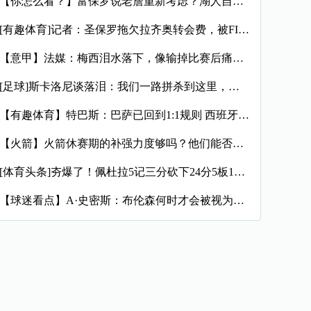
【你怎么看？】富保罗说老詹重新考虑？湖人自媒体：他再回湖人那
[有趣体育]记者：圣保罗拖欠拉齐奥转会费，被FIFA处以转会
【意甲】法媒：梅西泪水落下，像输掉比赛后痛哭的孩子，时光仿佛
[足球]斯卡洛尼谈落泪：我们一路拼杀到这里，所经历的一切太震
【有趣体育】特巴斯：巴萨已回到1:1规则 西班牙有最好的联赛
【火箭】火箭休赛期的补强力度够吗？他们能否在西部与顶尖豪强抗
[体育头条]夯爆了！佩杜拉5记三分砍下24分5板11助6断
【球迷看点】A·史密斯：布伦森何时才会被视为超巨？卫冕冠军不