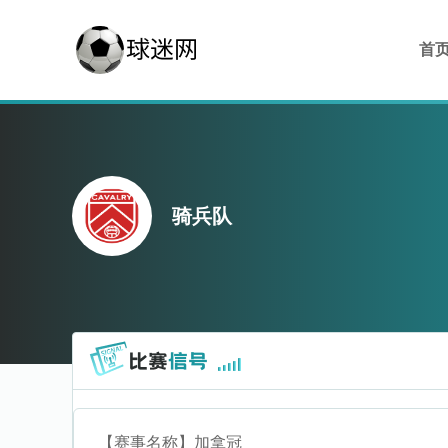
首
骑兵队
【赛事名称】
加拿冠