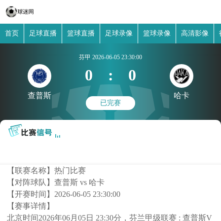
首页
足球直播
篮球直播
足球录像
篮球录像
高清影像
芬甲
2026-06-05 23:30:00
0
:
0
查普斯
哈卡
已完赛
【联赛名称】
热门比赛
【对阵球队】
查普斯 vs 哈卡
【开赛时间】
2026-06-05 23:30:00
【赛事详情】
北京时间2026年06月05日 23:30分，芬兰甲级联赛 : 查普斯V