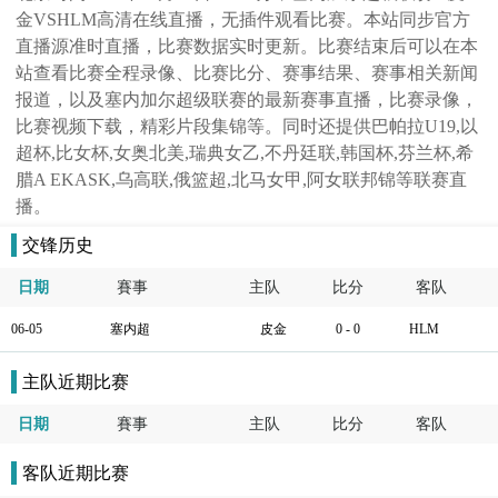
金VSHLM高清在线直播，无插件观看比赛。本站同步官方
直播源准时直播，比赛数据实时更新。比赛结束后可以在本
站查看比赛全程录像、比赛比分、赛事结果、赛事相关新闻
报道，以及塞内加尔超级联赛的最新赛事直播，比赛录像，
比赛视频下载，精彩片段集锦等。同时还提供巴帕拉U19,以
超杯,比女杯,女奥北美,瑞典女乙,不丹廷联,韩国杯,芬兰杯,希
腊A EKASK,乌高联,俄篮超,北马女甲,阿女联邦锦等联赛直
播。
交锋历史
日期
賽事
主队
比分
客队
06-05
塞内超
皮金
0 - 0
HLM
主队近期比赛
日期
賽事
主队
比分
客队
客队近期比赛