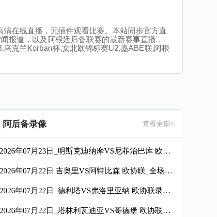
后备队高清在线直播，无插件观看比赛。本站同步官方直
新闻报道，以及阿根廷后备联赛的最新赛事直播，
兰Korban杯,女北欧锦标赛U2,墨ABE联,阿根
阿后备录像
查看全部>
2026年07月23日_明斯克迪纳摩VS尼菲治巴库 欧协联录像_全场录像【视频集锦】
2026年07月22日 吉奥里VS阿特比森 欧协联_全场录像【视频集锦】
2026年07月22日_德利塔VS弗洛里亚纳 欧协联录像_全场录像【高清回放】
2026年07月22日_塔林利瓦迪亚VS哥德堡 欧协联录像_全场录像【视频集锦】