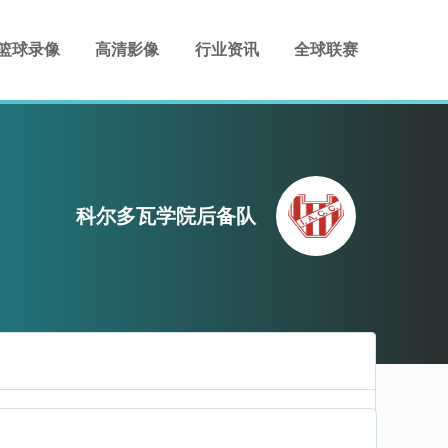
篮球录像
高清影像
行业资讯
全球联赛
科尔多瓦学院后备队