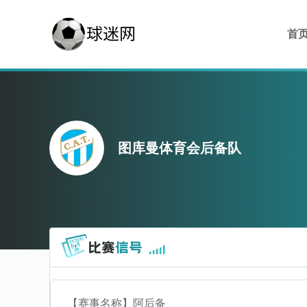
首
图库曼体育会后备队
【赛事名称】
阿后备