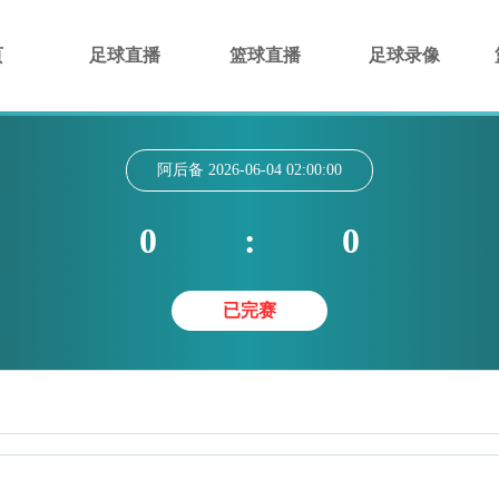
页
足球直播
篮球直播
足球录像
阿后备
2026-06-04 02:00:00
0
:
0
已完赛