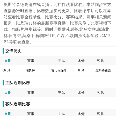
奥斯特森德高清在线直播，无插件观看比赛。本站同步官方
直播源准时直播，比赛数据实时更新。比赛结束后可以在本
站查看比赛全程录像、比赛比分、赛事结果、赛事相关新闻
报道，以及瑞典杯的最新赛事直播，比赛录像，比赛视频下
载，精彩片段集锦等。同时还提供苏后备,北马女联,塞浦北
杯,日青锦,莫桑甲,德国杯U19,卢森乙,欧国预B,菲学联,菲MP
BL等联赛直播。
交锋历史
日期
賽事
主队
比分
客队
06-04
瑞典杯
古比根保斯
0 - 0
奥斯特森德
主队近期比赛
日期
賽事
主队
比分
客队
客队近期比赛
日期
賽事
主队
比分
客队