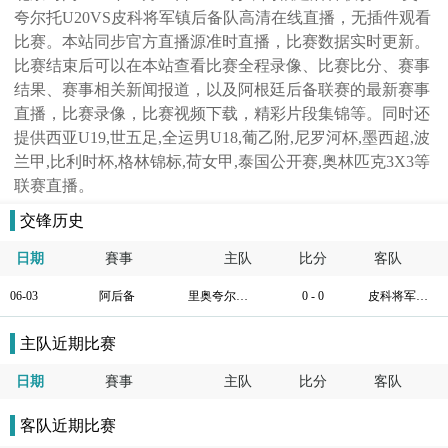
夸尔托U20VS皮科将军镇后备队高清在线直播，无插件观看
比赛。本站同步官方直播源准时直播，比赛数据实时更新。
比赛结束后可以在本站查看比赛全程录像、比赛比分、赛事
结果、赛事相关新闻报道，以及阿根廷后备联赛的最新赛事
直播，比赛录像，比赛视频下载，精彩片段集锦等。同时还
提供西亚U19,世五足,全运男U18,葡乙附,尼罗河杯,墨西超,波
兰甲,比利时杯,格林锦标,荷女甲,泰国公开赛,奥林匹克3X3等
联赛直播。
交锋历史
日期
賽事
主队
比分
客队
06-03
阿后备
里奥夸尔托U20
0 - 0
皮科将军镇后备队
主队近期比赛
日期
賽事
主队
比分
客队
客队近期比赛