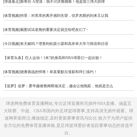
[球迷看点]斯蒂芬·A澄清：我不讨厌詹姆斯！他是前三伟大的球
[体育视频]特里：对库库的离开感到失望，但罗杰斯的到来又让我
[体育视频]截图试试老詹的重要决定就交给吧友们了~
[今日视频]有天赋吗？理查利松跟小梁和高井幸大学习韩语和日语
【体育头条】巨人运动！1米7的身高和NBA球星们一起比较！
[体育视频]骁勇善战的悍将！恭喜莱默尔涨薪和拜仁续约！
【追梦】追梦：萧华越催詹姆斯做决定，越会让他拖延，他就是怎么
球迷网免费体育直播网站,专注足球直播和无插件NBA直播。涵盖五
大联赛、中超、CBA等国内外足球篮球赛事,支持高清无插件观看。球
迷网界面简洁,播放稳定,及时更新赛事资讯与比分,致力于为用户提供
全方位的免费体育直播体验,是足球篮球爱好者追踪赛事动态的首选平
台。