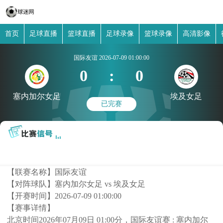
首页
足球直播
篮球直播
足球录像
篮球录像
高清影像
国际友谊
2026-07-09 01:00:00
0
:
0
塞内加尔女足
埃及女足
已完赛
【联赛名称】
国际友谊
【对阵球队】
塞内加尔女足 vs 埃及女足
【开赛时间】
2026-07-09 01:00:00
【赛事详情】
北京时间2026年07月09日 01:00分，国际友谊赛 : 塞内加尔