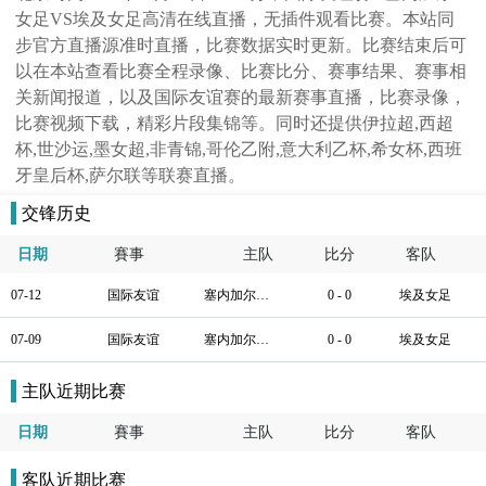
女足VS埃及女足高清在线直播，无插件观看比赛。本站同
步官方直播源准时直播，比赛数据实时更新。比赛结束后可
以在本站查看比赛全程录像、比赛比分、赛事结果、赛事相
关新闻报道，以及国际友谊赛的最新赛事直播，比赛录像，
比赛视频下载，精彩片段集锦等。同时还提供伊拉超,西超
杯,世沙运,墨女超,非青锦,哥伦乙附,意大利乙杯,希女杯,西班
牙皇后杯,萨尔联等联赛直播。
交锋历史
日期
賽事
主队
比分
客队
07-12
国际友谊
塞内加尔女足
0 - 0
埃及女足
07-09
国际友谊
塞内加尔女足
0 - 0
埃及女足
主队近期比赛
日期
賽事
主队
比分
客队
客队近期比赛