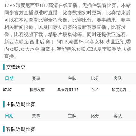
17VS印度尼西亚U17高清在线直播，无插件观看比赛。本站
同步官方直播源准时直播，比赛数据实时更新。比赛结束后
可以在本站查看比赛全程录像、比赛比分、赛事结果、赛事
相关新闻报道，以及国际友谊赛的最新赛事直播，比赛录
像，比赛视频下载，精彩片段集锦等。同时还提供亚选赛,
新西坎联,新西北后,奥丁,阿TB,泰国杯,乌冬女杯,沙世亚预,委
内女联,女大运会,荷篮甲,澳华特尔女联,CBA夏季联赛等联赛
直播。
交锋历史
日期
賽事
主队
比分
客队
07-07
国际友谊
马来西亚U17
0 - 0
印度尼西亚U17
主队近期比赛
日期
賽事
主队
比分
客队
客队近期比赛