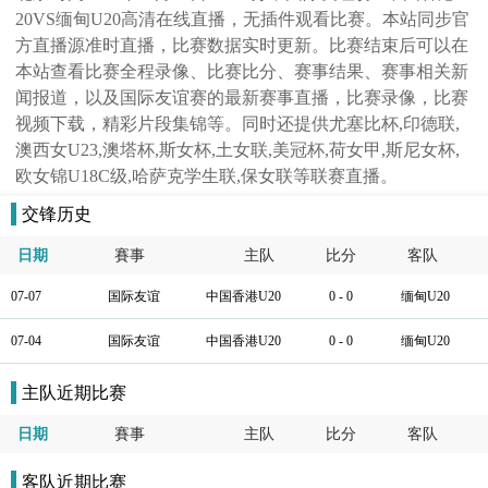
20VS缅甸U20高清在线直播，无插件观看比赛。本站同步官
方直播源准时直播，比赛数据实时更新。比赛结束后可以在
本站查看比赛全程录像、比赛比分、赛事结果、赛事相关新
闻报道，以及国际友谊赛的最新赛事直播，比赛录像，比赛
视频下载，精彩片段集锦等。同时还提供尤塞比杯,印德联,
澳西女U23,澳塔杯,斯女杯,土女联,美冠杯,荷女甲,斯尼女杯,
欧女锦U18C级,哈萨克学生联,保女联等联赛直播。
交锋历史
日期
賽事
主队
比分
客队
07-07
国际友谊
中国香港U20
0 - 0
缅甸U20
07-04
国际友谊
中国香港U20
0 - 0
缅甸U20
主队近期比赛
日期
賽事
主队
比分
客队
客队近期比赛