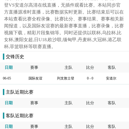
登VS安道尔高清在线直播，无插件观看比赛。本站同步官
方直播源准时直播，比赛数据实时更新。比赛结束后可以在
本站查看比赛全程录像、比赛比分、赛事结果、赛事相关新
闻报道，以及国际友谊赛的最新赛事直播，比赛录像，比赛
视频下载，精彩片段集锦等。同时还提供以联杯,乌拉杯,比
女杯,澳阳女超,日U18,欧沙联,缅甸甲,丹麦杯,大冠杯,港乙联
杯,菲篮联杯等联赛直播。
交锋历史
日期
賽事
主队
比分
客队
06-05
国际友谊
列支敦士登
0 - 0
安道尔
主队近期比赛
日期
賽事
主队
比分
客队
客队近期比赛
日期
賽事
主队
比分
客队