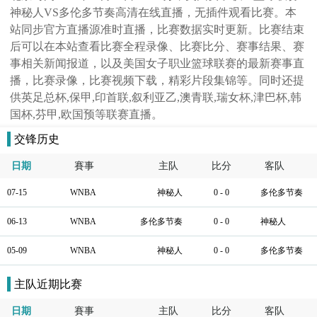
神秘人VS多伦多节奏高清在线直播，无插件观看比赛。本
站同步官方直播源准时直播，比赛数据实时更新。比赛结束
后可以在本站查看比赛全程录像、比赛比分、赛事结果、赛
事相关新闻报道，以及美国女子职业篮球联赛的最新赛事直
播，比赛录像，比赛视频下载，精彩片段集锦等。同时还提
供英足总杯,保甲,印首联,叙利亚乙,澳青联,瑞女杯,津巴杯,韩
国杯,芬甲,欧国预等联赛直播。
交锋历史
日期
賽事
主队
比分
客队
07-15
WNBA
神秘人
0 - 0
多伦多节奏
06-13
WNBA
多伦多节奏
0 - 0
神秘人
05-09
WNBA
神秘人
0 - 0
多伦多节奏
主队近期比赛
日期
賽事
主队
比分
客队