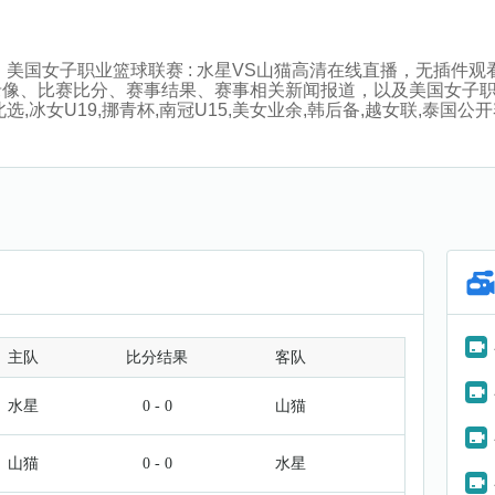
:00分，美国女子职业篮球联赛 : 水星VS山猫高清在线直播，无
录像、比赛比分、赛事结果、赛事相关新闻报道，以及美国女子
女U19,挪青杯,南冠U15,美女业余,韩后备,越女联,泰国公开赛
主队
比分结果
客队
水星
0 - 0
山猫
山猫
0 - 0
水星