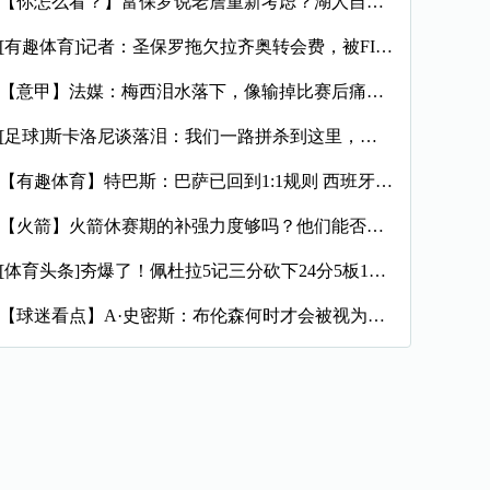
【你怎么看？】富保罗说老詹重新考虑？湖人自媒体：他再回湖人那
[有趣体育]记者：圣保罗拖欠拉齐奥转会费，被FIFA处以转会
【意甲】法媒：梅西泪水落下，像输掉比赛后痛哭的孩子，时光仿佛
[足球]斯卡洛尼谈落泪：我们一路拼杀到这里，所经历的一切太震
【有趣体育】特巴斯：巴萨已回到1:1规则 西班牙有最好的联赛
【火箭】火箭休赛期的补强力度够吗？他们能否在西部与顶尖豪强抗
[体育头条]夯爆了！佩杜拉5记三分砍下24分5板11助6断
【球迷看点】A·史密斯：布伦森何时才会被视为超巨？卫冕冠军不