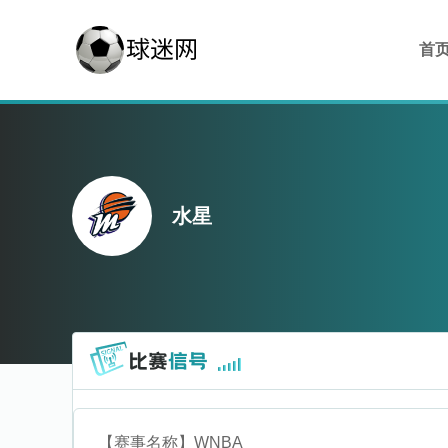
首
水星
【赛事名称】
WNBA