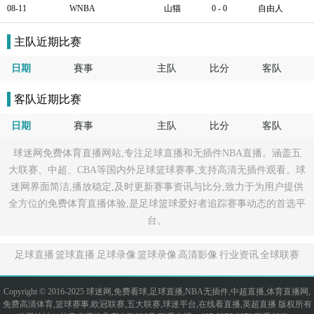
08-11
WNBA
山猫
0 - 0
自由人
主队近期比赛
日期
賽事
主队
比分
客队
客队近期比赛
日期
賽事
主队
比分
客队
球迷网免费体育直播网站,专注足球直播和无插件NBA直播。涵盖五
大联赛、中超、CBA等国内外足球篮球赛事,支持高清无插件观看。球
迷网界面简洁,播放稳定,及时更新赛事资讯与比分,致力于为用户提供
全方位的免费体育直播体验,是足球篮球爱好者追踪赛事动态的首选平
台。
足球直播
篮球直播
足球录像
篮球录像
高清影像
行业资讯
全球联赛
Copyright © 2016-2025 球迷网,免费看球,足球直播,NBA无插件,中超直播,体育直播网,
免费高清体育,篮球赛事,欧冠联赛,五大联赛,球迷平台,在线看直播,英超直播 版权所有