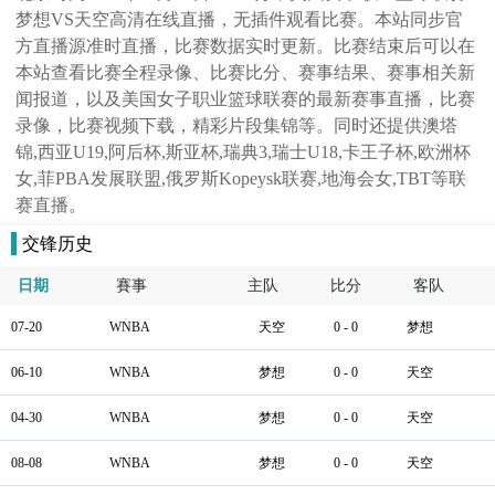
梦想VS天空高清在线直播，无插件观看比赛。本站同步官
方直播源准时直播，比赛数据实时更新。比赛结束后可以在
本站查看比赛全程录像、比赛比分、赛事结果、赛事相关新
闻报道，以及美国女子职业篮球联赛的最新赛事直播，比赛
录像，比赛视频下载，精彩片段集锦等。同时还提供澳塔
锦,西亚U19,阿后杯,斯亚杯,瑞典3,瑞士U18,卡王子杯,欧洲杯
女,菲PBA发展联盟,俄罗斯Kopeysk联赛,地海会女,TBT等联
赛直播。
交锋历史
日期
賽事
主队
比分
客队
07-20
WNBA
天空
0 - 0
梦想
06-10
WNBA
梦想
0 - 0
天空
04-30
WNBA
梦想
0 - 0
天空
08-08
WNBA
梦想
0 - 0
天空