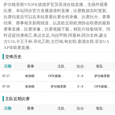
萨尔格里斯VSOFK彼德罗瓦茨高清在线直播，无插件观看
比赛。本站同步官方直播源准时直播，比赛数据实时更新。
比赛结束后可以在本站查看比赛全程录像、比赛比分、赛事
结果、赛事相关新闻报道，以及欧足联欧洲协会联赛的最新
赛事直播，比赛录像，比赛视频下载，精彩片段集锦等。同
时还提供澳南乙,奥运女足,乌拉甲附,阿曼杯,阿尔女杯,蒙太
古U16,卡王子杯,哥伦乙附,古巴锦,匈女联,塞浦女联,菲女UA
AP等联赛直播。
交锋历史
日期
賽事
主队
比分
客队
07-17
欧协联
OFK彼德罗瓦茨
0 - 0
萨尔格里斯
07-10
欧协联
萨尔格里斯
0 - 0
OFK彼德罗瓦茨
主队近期比赛
日期
賽事
主队
比分
客队