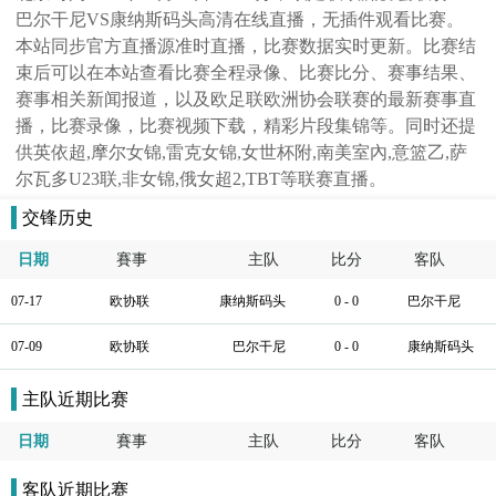
巴尔干尼VS康纳斯码头高清在线直播，无插件观看比赛。
本站同步官方直播源准时直播，比赛数据实时更新。比赛结
束后可以在本站查看比赛全程录像、比赛比分、赛事结果、
赛事相关新闻报道，以及欧足联欧洲协会联赛的最新赛事直
播，比赛录像，比赛视频下载，精彩片段集锦等。同时还提
供英依超,摩尔女锦,雷克女锦,女世杯附,南美室內,意篮乙,萨
尔瓦多U23联,非女锦,俄女超2,TBT等联赛直播。
交锋历史
日期
賽事
主队
比分
客队
07-17
欧协联
康纳斯码头
0 - 0
巴尔干尼
07-09
欧协联
巴尔干尼
0 - 0
康纳斯码头
主队近期比赛
日期
賽事
主队
比分
客队
客队近期比赛