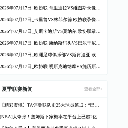
2026年07月17日_欧协联 哥里迪拉VS维图斯录像_全场录像【高清回放】
2026年07月17日_卡里鲁VS林菲尔德 欧协联录像_全场录像【全场回放】
2026年07月17日_艾斯卡迪斯VS莫纳尔 欧协联录像_全场录像【全场回放】
2026年07月17日_欧协联 康纳斯码头VS巴尔干尼录像_高清录像【全场回放】
2026年07月17日_欧洲足球俱乐部VS斯肯迪亚 欧协联录像_全场录像【全场回放】
2026年07月17日_欧协联 明斯克迪纳摩VS施历斯录像_高清录像【全场回放】
夏季联赛新闻
查看全部>
【精彩资讯】TA评曼联队史25大球员第12：“巴斯比宝贝”的
[NBA]太夸张！詹姆斯下家概率在平台上已超2亿美元投注 比