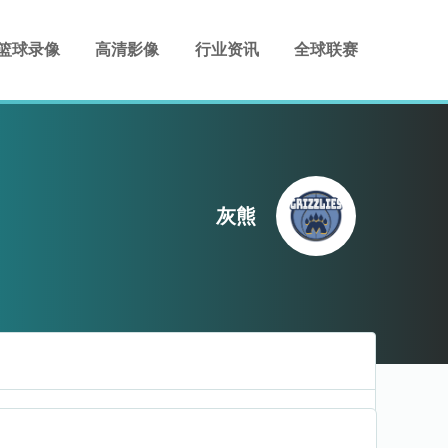
篮球录像
高清影像
行业资讯
全球联赛
灰熊