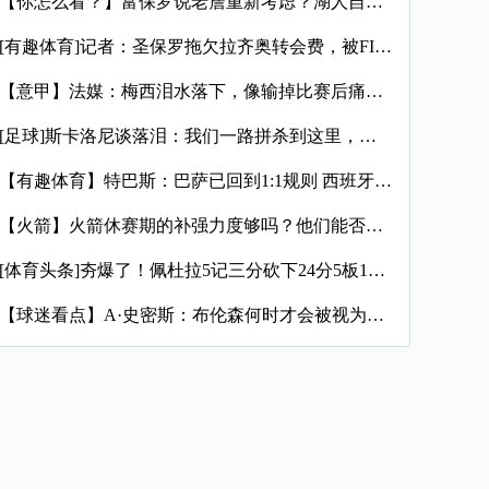
【你怎么看？】富保罗说老詹重新考虑？湖人自媒体：他再回湖人那
[有趣体育]记者：圣保罗拖欠拉齐奥转会费，被FIFA处以转会
【意甲】法媒：梅西泪水落下，像输掉比赛后痛哭的孩子，时光仿佛
[足球]斯卡洛尼谈落泪：我们一路拼杀到这里，所经历的一切太震
【有趣体育】特巴斯：巴萨已回到1:1规则 西班牙有最好的联赛
【火箭】火箭休赛期的补强力度够吗？他们能否在西部与顶尖豪强抗
[体育头条]夯爆了！佩杜拉5记三分砍下24分5板11助6断
【球迷看点】A·史密斯：布伦森何时才会被视为超巨？卫冕冠军不