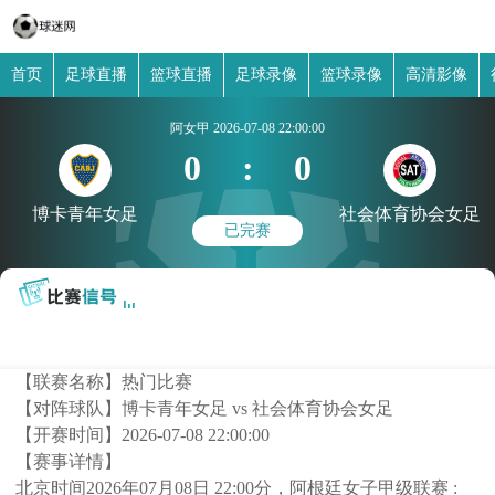
首页
足球直播
篮球直播
足球录像
篮球录像
高清影像
阿女甲
2026-07-08 22:00:00
0
:
0
博卡青年女足
社会体育协会女足
已完赛
【联赛名称】
热门比赛
【对阵球队】
博卡青年女足 vs 社会体育协会女足
【开赛时间】
2026-07-08 22:00:00
【赛事详情】
北京时间2026年07月08日 22:00分，阿根廷女子甲级联赛 :