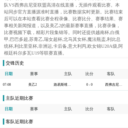
队VS西弗吉尼亚联盟高清在线直播，无插件观看比赛。本
站同步官方直播源准时直播，比赛数据实时更新。比赛结束
后可以在本站查看比赛全程录像、比赛比分、赛事结果、赛
事相关新闻报道，以及美乙2的最新赛事直播，比赛录像，
比赛视频下载，精彩片段集锦等。同时还提供越南杯,白俄
甲,巴巴多超,苏青乙,瑞女超杯,北马其女杯,魔法瓶盃,利比总
统杯,利比里亚杯,非洲运,卡后备,意大利丙,欧女锦U20A级,阿
根廷科尔多瓦U19等联赛直播。
交锋历史
日期
賽事
主队
比分
客队
07-08
美乙2
路易斯维尔城B队
0 - 0
西弗吉尼亚联盟
主队近期比赛
日期
賽事
主队
比分
客队
客队近期比赛