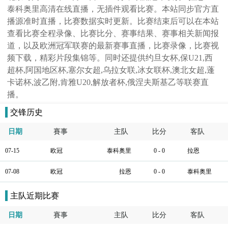
泰科奥里高清在线直播，无插件观看比赛。本站同步官方直
播源准时直播，比赛数据实时更新。比赛结束后可以在本站
查看比赛全程录像、比赛比分、赛事结果、赛事相关新闻报
道，以及欧洲冠军联赛的最新赛事直播，比赛录像，比赛视
频下载，精彩片段集锦等。同时还提供约旦女杯,保U21,西
超杯,阿国地区杯,塞尔女超,乌拉女联,冰女联杯,澳北女超,蓬
卡诺杯,波乙附,肯雅U20,解放者杯,俄涅夫斯基乙等联赛直
播。
交锋历史
日期
賽事
主队
比分
客队
07-15
欧冠
泰科奥里
0 - 0
拉恩
07-08
欧冠
拉恩
0 - 0
泰科奥里
主队近期比赛
日期
賽事
主队
比分
客队